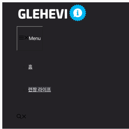
컨
텐
츠
로
건
너
Menu
뛰
기
홈
련짱 라이프