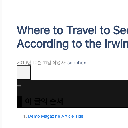
Where to Travel to See
According to the Irwi
2019년 10월 11일
작성자:
soochon
이 글의 순서
Demo Magazine Article Title