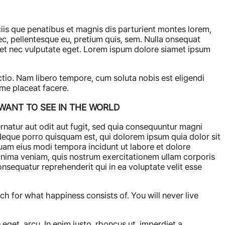
s que penatibus et magnis dis parturient montes lorem,
nec, pellentesque eu, pretium quis, sem. Nulla onsequat
quet nec vulputate eget. Lorem ispum dolore siamet ipsum
ctio. Nam libero tempore, cum soluta nobis est eligendi
me placeat facere.
WANT TO SEE IN THE WORLD
natur aut odit aut fugit, sed quia consequuntur magni
Neque porro quisquam est, qui dolorem ipsum quia dolor sit
quam eius modi tempora incidunt ut labore et dolore
ima veniam, quis nostrum exercitationem ullam corporis
onsequatur reprehenderit qui in ea voluptate velit esse
ch for what happiness consists of. You will never live
 eget, arcu. In enim justo, rhoncus ut, imperdiet a,