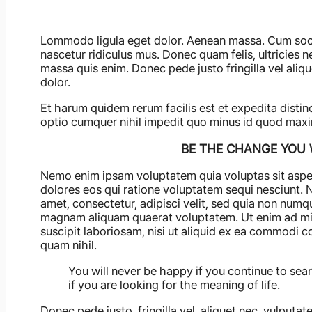
Lommodo ligula eget dolor. Aenean massa. Cum socii
nascetur ridiculus mus. Donec quam felis, ultricies 
massa quis enim. Donec pede justo fringilla vel ali
dolor.
Et harum quidem rerum facilis est et expedita distin
optio cumquer nihil impedit quo minus id quod maxi
BE THE CHANGE YOU 
Nemo enim ipsam voluptatem quia voluptas sit asper
dolores eos qui ratione voluptatem sequi nesciunt. 
amet, consectetur, adipisci velit, sed quia non num
magnam aliquam quaerat voluptatem. Ut enim ad min
suscipit laboriosam, nisi ut aliquid ex ea commodi c
quam nihil.
You will never be happy if you continue to sear
if you are looking for the meaning of life.
Donec pede justo, fringilla vel, aliquet nec, vulputate