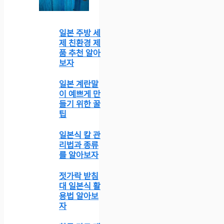
일본 주방 세
제 친환경 제
품 추천 알아
보자
일본 계란말
이 예쁘게 만
들기 위한 꿀
팁
일본식 칼 관
리법과 종류
를 알아보자
젓가락 받침
대 일본식 활
용법 알아보
자