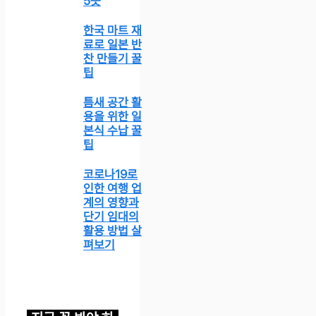
5곳
한국 마트 재
료로 일본 반
찬 만들기 꿀
팁
틈새 공간 활
용을 위한 일
본식 수납 꿀
팁
코로나19로
인한 여행 업
계의 영향과
단기 임대의
활용 방법 살
펴보기