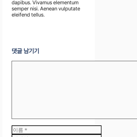
dapibus. Vivamus elementum
semper nisi. Aenean vulputate
eleifend tellus.
댓글 남기기
댓
글
이
름