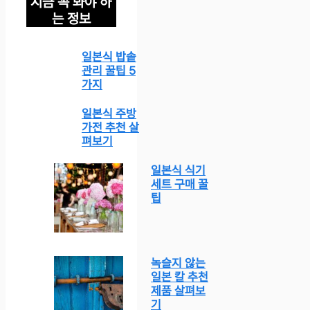
지금 꼭 봐야 하
는 정보
일본식 밥솥
관리 꿀팁 5
가지
일본식 주방
가전 추천 살
펴보기
일본식 식기
세트 구매 꿀
팁
녹슬지 않는
일본 칼 추천
제품 살펴보
기