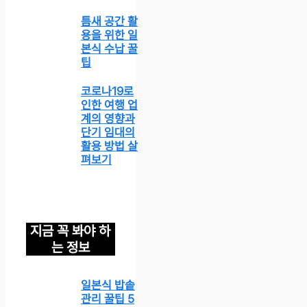
틈새 공간 활
용을 위한 일
본식 수납 꿀
팁
코로나19로
인한 여행 업
계의 영향과
단기 임대의
활용 방법 살
펴보기
지금 꼭 봐야 하
는 정보
일본식 밥솥
관리 꿀팁 5