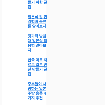
들기 위한 꿀
팁
일본식 칼 관
리법과 종류
를 알아보자
젓가락 받침
대 일본식 활
용법 알아보
자
한국 마트 재
료로 일본 반
찬 만들기 꿀
팁
주부들이 사
랑하는 일본
주방 용품 4
가지 추천