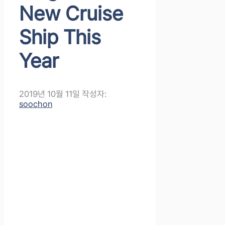
New Cruise
Ship This
Year
2019년 10월 11일
작성자:
soochon