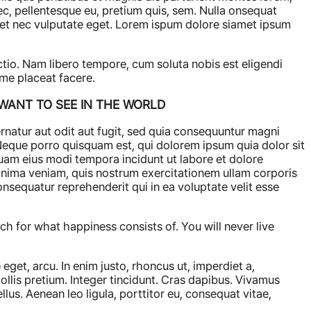
nec, pellentesque eu, pretium quis, sem. Nulla onsequat
quet nec vulputate eget. Lorem ispum dolore siamet ipsum
ctio. Nam libero tempore, cum soluta nobis est eligendi
me placeat facere.
WANT TO SEE IN THE WORLD
natur aut odit aut fugit, sed quia consequuntur magni
Neque porro quisquam est, qui dolorem ipsum quia dolor sit
quam eius modi tempora incidunt ut labore et dolore
ima veniam, quis nostrum exercitationem ullam corporis
onsequatur reprehenderit qui in ea voluptate velit esse
ch for what happiness consists of. You will never live
 eget, arcu. In enim justo, rhoncus ut, imperdiet a,
ollis pretium. Integer tincidunt. Cras dapibus. Vivamus
lus. Aenean leo ligula, porttitor eu, consequat vitae,