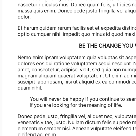
nascetur ridiculus mus. Donec quam felis, ultricies 
massa quis enim. Donec pede justo fringilla vel ali
dolor.
Et harum quidem rerum facilis est et expedita distin
optio cumquer nihil impedit quo minus id quod maxi
BE THE CHANGE YOU 
Nemo enim ipsam voluptatem quia voluptas sit asper
dolores eos qui ratione voluptatem sequi nesciunt. 
amet, consectetur, adipisci velit, sed quia non num
magnam aliquam quaerat voluptatem. Ut enim ad min
suscipit laboriosam, nisi ut aliquid ex ea commodi c
quam nihil.
You will never be happy if you continue to sear
if you are looking for the meaning of life.
Donec pede justo, fringilla vel, aliquet nec, vulputate
venenatis vitae, justo. Nullam dictum felis eu pede m
elementum semper nisi. Aenean vulputate eleifend tel
eleifend ac, enim.