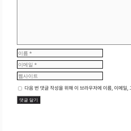
이
름
이
메
웹
일
사
이
다음 번 댓글 작성을 위해 이 브라우저에 이름, 이메일
트