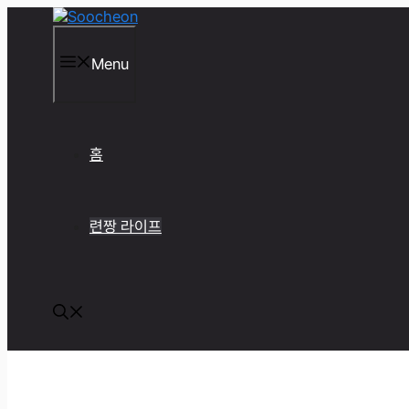
컨
텐
츠
Menu
로
건
너
뛰
기
홈
련짱 라이프