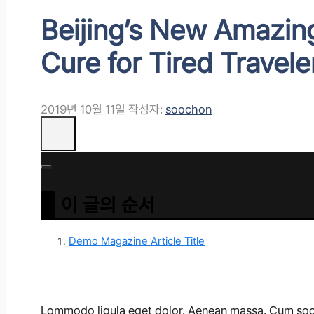
Beijing’s New Amazing
Cure for Tired Travele
2019년 10월 11일
작성자:
soochon
이 글의 순서
Demo Magazine Article Title
Lommodo ligula eget dolor. Aenean massa. Cum socii