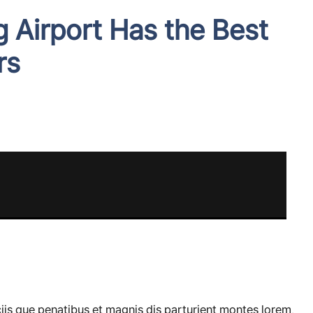
 Airport Has the Best
rs
s que penatibus et magnis dis parturient montes lorem,