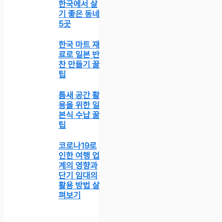
한국에서 살
기 좋은 동네
5곳
한국 마트 재
료로 일본 반
찬 만들기 꿀
팁
틈새 공간 활
용을 위한 일
본식 수납 꿀
팁
코로나19로
인한 여행 업
계의 영향과
단기 임대의
활용 방법 살
펴보기