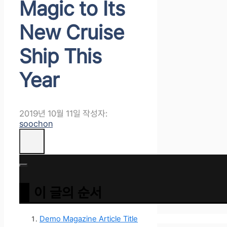
Magic to Its
New Cruise
Ship This
Year
2019년 10월 11일
작성자:
soochon
이 글의 순서
Demo Magazine Article Title