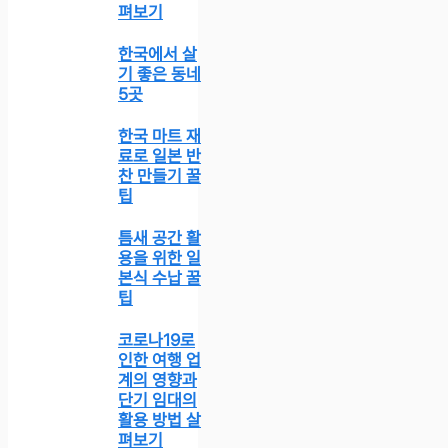
펴보기
한국에서 살
기 좋은 동네
5곳
한국 마트 재
료로 일본 반
찬 만들기 꿀
팁
틈새 공간 활
용을 위한 일
본식 수납 꿀
팁
코로나19로
인한 여행 업
계의 영향과
단기 임대의
활용 방법 살
펴보기