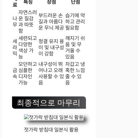
특징
장점
단점
료
자연스러
부드러운 손
습기에 약
나
운 질감
길과 아름다
하고 관리
무
과 따뜻
운 무늬 제공
필요함
함
세련되고
깨지기 쉬
세
청결 유지 용
다양한
움 및 무
라
이 및 내구성
색상 가
거울 수
믹
이 강함
능
있음
모던하고
내구성이 뛰
차갑고 냉
금
심플한
어나고 오래
혹한 느낌
속
디자인
사용할 수 있
줄 수 있
가능
음
음
최종적으로 마무리
젓가락 받침대 일본식 활용