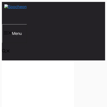
컨
텐
츠
로
건
너
뛰
Menu
기