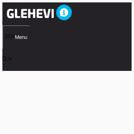
컨
텐
츠
로
건
너
Menu
뛰
기