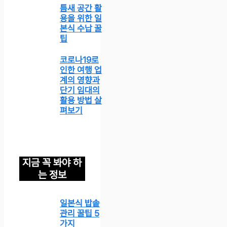
틈새 공간 활
용을 위한 일
본식 수납 꿀
팁
코로나19로
인한 여행 업
계의 영향과
단기 임대의
활용 방법 살
펴보기
지금 꼭 봐야 하
는 정보
일본식 밥솥
관리 꿀팁 5
가지