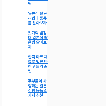
팁
일본식 칼 관
리법과 종류
를 알아보자
젓가락 받침
대 일본식 활
용법 알아보
자
한국 마트 재
료로 일본 반
찬 만들기 꿀
팁
주부들이 사
랑하는 일본
주방 용품 4
가지 추천