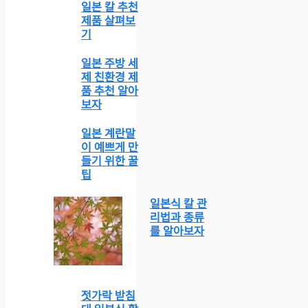
일본 칼 추천
제품 살펴보
기
일본 주방 세
제 친환경 제
품 추천 알아
보자
일본 계란말
이 예쁘게 만
들기 위한 꿀
팁
일본식 칼 관
리법과 종류
를 알아보자
젓가락 받침