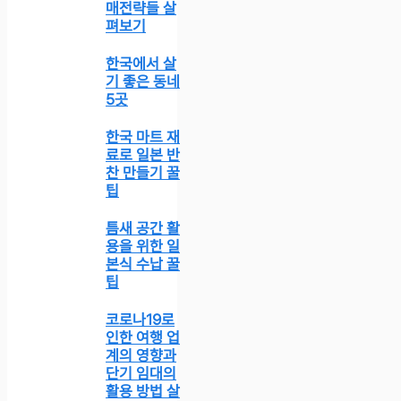
매전략들 살
펴보기
한국에서 살
기 좋은 동네
5곳
한국 마트 재
료로 일본 반
찬 만들기 꿀
팁
틈새 공간 활
용을 위한 일
본식 수납 꿀
팁
코로나19로
인한 여행 업
계의 영향과
단기 임대의
활용 방법 살