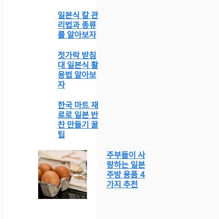
일본식 칼 관
리법과 종류
를 알아보자
젓가락 받침
대 일본식 활
용법 알아보
자
한국 마트 재
료로 일본 반
찬 만들기 꿀
팁
주부들이 사
랑하는 일본
주방 용품 4
가지 추천